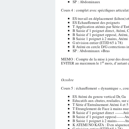
SP : Abdominaux
Cours 4 : complet avec spécifiques articulat
ES travail en déplacement (kihon) e
ES Echauffement des poignets
T Application atémis par Série d’En
B Saisie d’1 poignet direct, Atémi,
B Saisie d’1 poignet opposé, Atémi
B Saisie 1 poignet à 2 mains, At
G révision entier (ETJD 65 à 78)
R Atémi en cercle D/G corrections i
SP : Abdominaux +Bras
MEMO : Compte de la mise à jour des dossiers 
er
EVITER au maximum le 1
mois, d’autant q
Octobre
Cours 5 : échauffement « dynamique », cour
ES Atémi du genou vertical Dr, Ga
Educatifs aux chutes, roulades, sur c
T Série d’Entraînement Atémi 4 et 
T Etranglement de Face à mains nues
B Saisie d’1 poignet direct -------A
B Saisie d’1 poignet opposé-------A
B Saisie 1 poignet à 2 mains-------
K ATEMI NO KATA : D en séquence
G révision entier (ETJD 65 à 78)