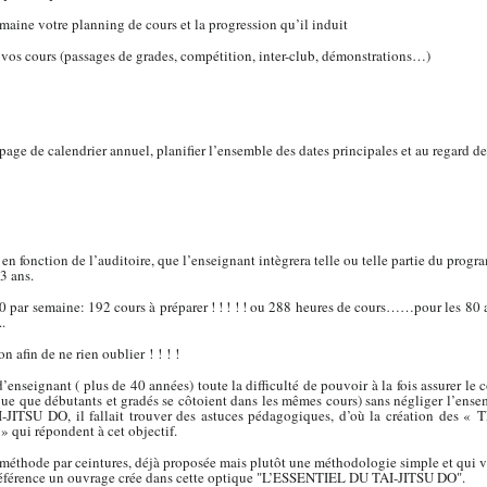
maine votre planning de cours et la progression qu’il induit
os cours (passages de grades, compétition, inter-club, démonstrations…)
page de calendrier annuel, planifier l’ensemble des dates principales et au regard d
n fonction de l’auditoire, que l’enseignant intègrera telle ou telle partie du progr
3 ans.
 par semaine: 192 cours à préparer ! ! ! ! ! ou 288 heures de cours……pour les 80 a
.
afin de ne rien oublier ! ! ! !
’enseignant ( plus de 40 années) toute la difficulté de pouvoir à la fois assurer le c
e que débutants et gradés se côtoient dans les mêmes cours) sans négliger l’ense
AI-JITSU DO, il fallait trouver des astuces pédagogiques, d’où la création
i répondent à cet objectif.
méthode par ceintures, déjà proposée mais plutôt une méthodologie simple et qui v
e référence un ouvrage crée dans cette optique "L’ESSENTIEL DU TAI-JITSU DO".