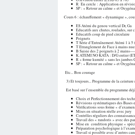
R En cercle : Application en révisi
SP : « Retour au calme » et Oxygéna
Cours 6 : échauffement « dynamique », cour
ES Atémi du genou vertical Dr, Ga
Educatifs aux chutes, roulades, sur c
Educatifs coup de pied circulaire
Poignets
T Série d’Entraînement Atémi 1 à 5 
T Etranglement de Face à mains nue
B Saisie des 2 poignets à 2 mains---
K ATEMI NO KATA : D/G entier (ET
R « forme kumité » sans les jambes C
SP : « Retour au calme » et Oxygéna
Etc... Bon courage
3) Et toujours... Programme de la ceinture
Est basé sur l’ensemble du programme déjà
Choix et Perfectionnement des tech
Révisions systématiques des Bases e
Vérifications sous forme « d’examen
Mises en situation réelle avec jury
Contrôles réguliers des connaissan
Travail des « randoris » avec des par
Mise en condition physique « spéci
Préparation psychologique à l’exa
Travail si possible avec d’autres can