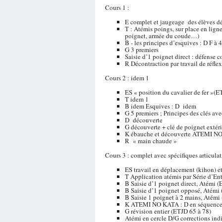
Cours 1 :
E complet et jaugeage des élèves dé
T : Atémis poings, sur place en lign
poignet, armée du coude…)
B - les principes d’esquives : D F à 4
G 3 premiers
Saisie d’1 poignet direct : défense
R Décontraction par travail de réfle
Cours 2 : idem 1
ES « position du cavalier de fer »(E
T idem 1
B idem Esquives : D idem
G 5 premiers ; Principes des clés av
D découverte
G découverte + clé de poignet extér
K ébauche et découverte ATEMI N
R « main chaude »
Cours 3 : complet avec spécifiques articulat
ES travail en déplacement (kihon) e
T Application atémis par Série d’En
B Saisie d’1 poignet direct, Atémi 
B Saisie d’1 poignet opposé, Atémi
B Saisie 1 poignet à 2 mains, Atémi
K ATEMI NO KATA : D en séquence
G révision entier (ETJD 65 à 78)
Atémi en cercle D/G corrections ind