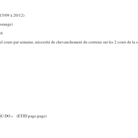
(15/09 à 20/12)
orange)
26
eul cours par semaine, nécessité de chevauchement du contenu sur les 2 cours de la se
JITSU DO » (ETJD page-page)