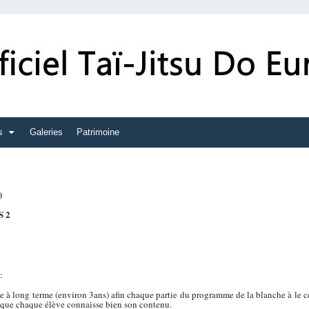
s
Galeries
Patrimoine
)
S 2
:
 à long terme (environ 3ans) afin chaque partie du programme de la blanche à le cei
t que chaque élève connaisse bien son contenu.