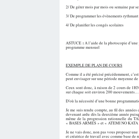
2/ De gérer mois par mois ou semaine par se
3/ De programmer les évènements rythmant v
4/ De planifier les congés scolaires
:
ASTUCE
A l’aide de la photocopie d’une 
programme mensuel
EXEMPLE DE PLAN DE COURS
Comme il a été précisé précédemment, c’est e
peut envisager sur une période moyenne de 
Ceux sont donc, à raison de 2 cours de 1H30
sur chaque soit environ 200 mouvements….
D’où la nécessité d’une bonne programmation 
Je me suis rendu compte, au fil des années d
devenant ardu dès la deuxième année puisqu
même de la progression rationnelle du T
« BASES ARMES » et « ATEMI NO KATA » qu
Je ne vais donc, non pas vous proposer une 
et créatrice de travail avec comme base d