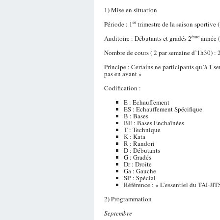
1) Mise en situation
er
Période : 1
trimestre de la saison sportive 
ème
Auditoire : Débutants et gradés 2
année (
Nombre de cours ( 2 par semaine d’1h30) : 
Principe : Certains ne participants qu’à 1 s
pas en avant »
Codification :
E : Echauffement
ES : Echauffement Spécifique
B : Bases
BE : Bases Enchaînées
T : Technique
K : Kata
R : Randori
D : Débutants
G : Gradés
Dr : Droite
Ga : Gauche
SP : Spécial
Référence : « L’essentiel du TAI-
2) Programmation
Septembre