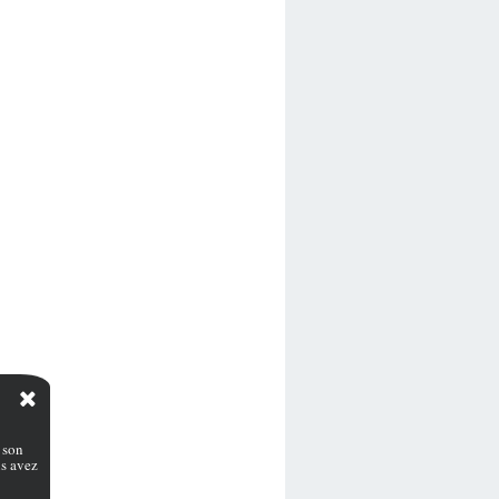
 son
s avez