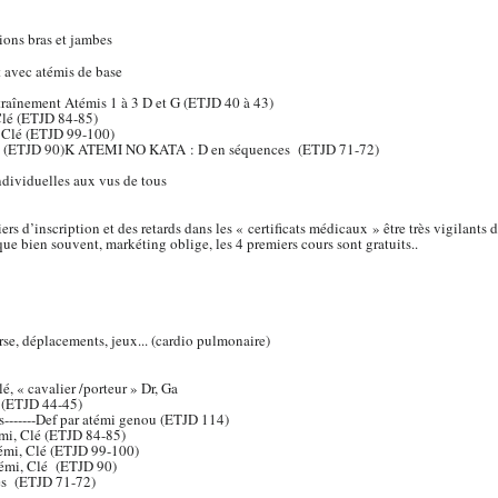
ions bras et jambes
t avec atémis de base
traînement Atémis 1 à 3 D et G (ETJD 40 à 43)
 Clé (ETJD 84-85)
, Clé (ETJD 99-100)
émi (ETJD 90)K ATEMI NO KATA : D en séquences (ETJD 71-72)
ndividuelles aux vus de tous
d’inscription et des retards dans les « certificats médicaux » être très vigilants da
ue bien souvent, markéting oblige, les 4 premiers cours sont gratuits..
se, déplacements, jeux... (cardio pulmonaire)
lé, « cavalier /porteur » Dr, Ga
5 (ETJD 44-45)
-------Def par atémi genou (ETJD 114)
témi, Clé (ETJD 84-85)
témi, Clé (ETJD 99-100)
Atémi, Clé (ETJD 90)
s (ETJD 71-72)