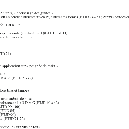
butants, « décrassage des gradés »
e ou en cercle différents niveaux, différentes formes.(ETJD 24-25) ; Atémis coudes ci
5° , Lat à 90°
 coup de coude (application T)(ETJD 99-100)
xe « la main chaude »
TJD 71)
ec application sur « poignée de main »
ieur
O KATA (ETJD 71-72)
ions bras et jambes
t avec atémis de base
traînement 1 à 3 D et G (ETJD 40 à 43)
(ETJD 99-100)
 (ETJD 85)
 (ETJD 90)
s (ETJD 71-72)
ividuelles aux vus de tous