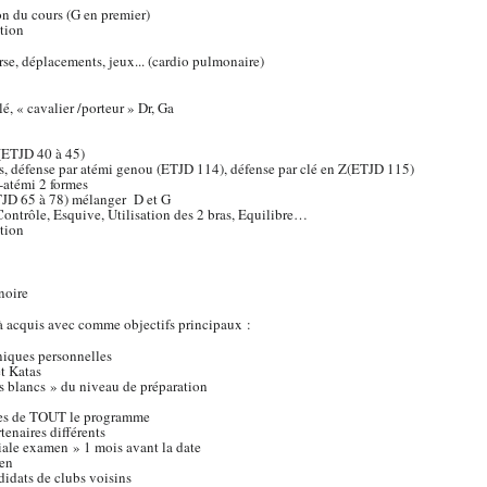
on du cours (G en premier)
tion
se, déplacements, jeux... (cardio pulmonaire)
lé, « cavalier /porteur » Dr, Ga
(ETJD 40 à 45)
s, défense par atémi genou (ETJD 114), défense par clé en Z(ETJD 115)
--atémi 2 formes
JD 65 à 78) mélanger D et G
ontrôle, Esquive, Utilisation des 2 bras, Equilibre…
tion
 noire
 acquis avec comme objectifs principaux :
niques personnelles
t Katas
s blancs » du niveau de préparation
ces de TOUT le programme
tenaires différents
ale examen » 1 mois avant la date
men
didats de clubs voisins