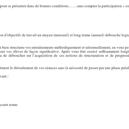
 pour se présenter dans de bonnes conditions…….sans compter la participation « co
n d’objectifs de travail un moyen (mensuel) et long terme (annuel) débouche logiq
à bien structurer vos entraînements méthodiquement et rationnellement, en vous per
resser vos élèves de façon significative. Après vous être exercé suffisamment lon
a de déboucher sur l’acquisition de ces notions de structuration et de progressi
ment le déroulement de vos séances sans la nécessité de passer par une phase préal
vant :
 court terme