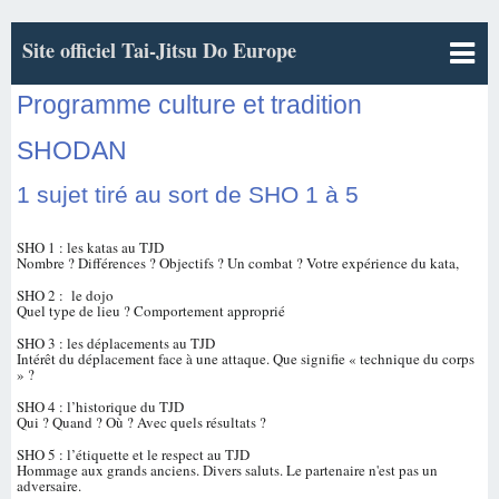
Site officiel Tai-Jitsu Do Europe
Programme culture et tradition
SHODAN
1 sujet tiré au sort de SHO 1 à 5
SHO 1 : les katas au TJD
Nombre ? Différences ? Objectifs ? Un combat ? Votre expérience du kata,
SHO 2 : le dojo
Quel type de lieu ? Comportement approprié
SHO 3 : les déplacements au TJD
Intérêt du déplacement face à une attaque. Que signifie « technique du corps
» ?
SHO 4 : l’historique du TJD
Qui ? Quand ? Où ? Avec quels résultats ?
SHO 5 : l’étiquette et le respect au TJD
Hommage aux grands anciens. Divers saluts. Le partenaire n'est pas un
adversaire.