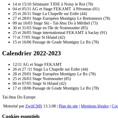
14 et 15/10 Séminaire TJDE à Noisy le Roi (78)
04 et 05/11 AG et Stage FEKAMT à Péronnas (01)
25 et 26/11 Stage La Chapelle sur Erdre (44)
27 et 28/01 Stage Européen Montigny Le Bretonneux (78)
09 au 16/03 Stage Ski - Taï-Jitsu Do à Méribel (73)
30 et 31/03 Stage en l'île de Noirmoutier (85)
25 et 26/05 Stage internationnal FEKAMT à Saclay (91)
?? et ??/05 Stage St Héand (42)
15 et 16/06 Passage de Grade Montigny Le Bx (78)
Calendrier 2022-2023
12/11 AG et Stage FEKAMT
26 et 27 /11 Stage La Chapelle sur Erdre (44)
28 et 29/01 Stage Européen Montigny Le Bx (78)
25 et 26/03 Stage Noirmoutier (85)
06 et 07/05 Stage St Héand (42)
17 et 18/06 Passage de Grade Montigny Le Bx (78)
Taï-Jitsu Do Europe
Motorisé par
ZwiiCMS
13.3.08
|
Plan du site
|
Mentions légales
|
Coo
Cookies essentiels