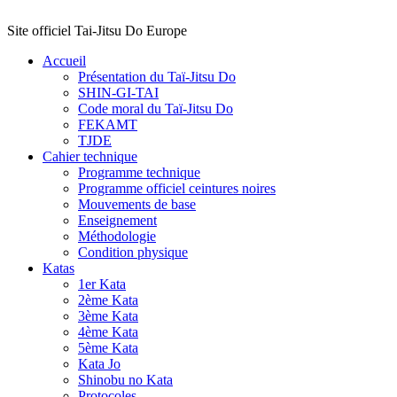
Site officiel Tai-Jitsu Do Europe
Accueil
Présentation du Taï-Jitsu Do
SHIN-GI-TAI
Code moral du Taï-Jitsu Do
FEKAMT
TJDE
Cahier technique
Programme technique
Programme officiel ceintures noires
Mouvements de base
Enseignement
Méthodologie
Condition physique
Katas
1er Kata
2ème Kata
3ème Kata
4ème Kata
5ème Kata
Kata Jo
Shinobu no Kata
Protocoles