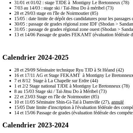
31/01 et 01/02 : stage TJDE à Montigny Le Bretonneux (78)
7/03 au 14/03 : stage ski / Taï-Jitsu Do à méribel (73)
28 et 29/03 stage en l'île de Noirmoutier (85)
15/05 : date limite de dépôt des candidatures pour les passages 
30/05 : passage de grades régional zone IDF (Shodan > Sandan
31/05 : passage de grades régional zone ouest (Shodan > Sanda
13 et 14/06 Passage de grades FEKAMT (évaluation fédérale 
Calendrier 2024-2025
28 et 29/09 Séminaire technique Ryu TJD à St Héand (42)
16 et 17/11 AG et Stage FEKAMT à Montigny Le Bretonneux
7 et 8/12 Stage à La Chapelle sur Erdre (44)
1 et 2/2 Stage national TJDE à Montigny Le Bretonneux (78)
8 au 15/03 Stage ski / Taï-Jitsu Do à Méribel (73)
22 et 23/03 Stage en l'île de Noirmoutier (85)
10 et 11/05 Séminaire Shin-Gi-Taï à Damville (27),
annulé
15/05 Date limite d'inscription à l'évaluation fédérale des com
14 et 15/06 Passage de grades (évaluation fédérale des compé
Calendrier 2023-2024