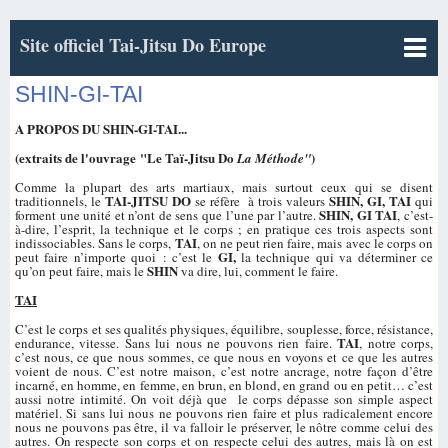
Site officiel Tai-Jitsu Do Europe
SHIN-GI-TAI
A PROPOS DU SHIN-GI-TAI...
(extraits de l'ouvrage
"Le Ta
ï-Jitsu Do
)
La Méthode"
Comme la plupart des arts martiaux, mais surtout ceux qui se disent
TAI-JITSU DO
SHIN, GI, TAI
traditionnels, le
se réfère à trois valeurs
qui
SHIN, GI TAI
forment une unité et n’ont de sens que l’une par l’autre.
, c’est-
à-dire, l’esprit, la technique et le corps ; en pratique ces trois aspects sont
TAI
indissociables. Sans le corps,
, on ne peut rien faire, mais avec le corps on
GI,
peut faire n’importe quoi : c’est le
la technique qui va déterminer ce
SHIN
qu’on peut faire, mais le
va dire, lui, comment le faire.
TAI
C’est le corps et ses qualités physiques, équilibre, souplesse, force, résistance,
TAI
endurance, vitesse. Sans lui nous ne pouvons rien faire.
, notre corps,
c’est nous, ce que nous sommes, ce que nous en voyons et ce que les autres
voient de nous. C’est notre maison, c’est notre ancrage, notre façon d’être
incarné, en homme, en femme, en brun, en blond, en grand ou en petit… c’est
aussi notre intimité. On voit déjà que le corps dépasse son simple aspect
matériel. Si sans lui nous ne pouvons rien faire et plus radicalement encore
nous ne pouvons pas être, il va falloir le préserver, le nôtre comme celui des
autres. On respecte son corps et on respecte celui des autres, mais là on est