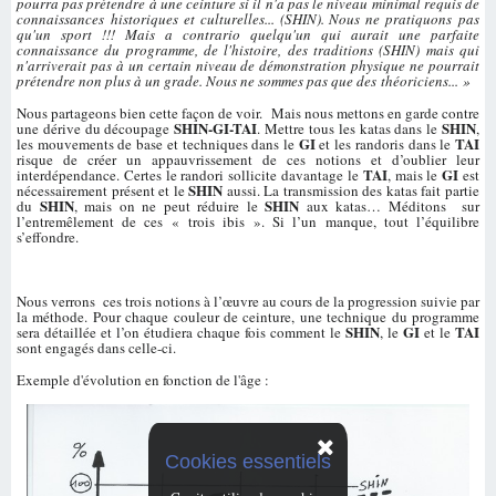
pourra pas prétendre à une ceinture si il n'a pas le niveau minimal requis de
connaissances historiques et culturelles... (SHIN). Nous ne pratiquons pas
qu'un sport !!! Mais a contrario quelqu'un qui aurait une parfaite
connaissance du programme, de l'histoire, des traditions (SHIN) mais qui
n'arriverait pas à un certain niveau de démonstration physique ne pourrait
prétendre non plus à un grade. Nous ne sommes pas que des théoriciens... »
Nous partageons bien cette façon de voir. Mais nous mettons en garde contre
SHIN-GI-TAI
SHIN
une dérive du découpage
. Mettre tous les katas dans le
,
GI
TAI
les mouvements de base et techniques dans le
et les randoris dans le
risque de créer un appauvrissement de ces notions et d’oublier leur
TAI
GI
interdépendance. Certes le randori sollicite davantage le
, mais le
est
SHIN
nécessairement présent et le
aussi. La transmission des katas fait partie
SHIN
SHIN
du
, mais on ne peut réduire le
aux katas… Méditons sur
l’entremêlement de ces « trois ibis ». Si l’un manque, tout l’équilibre
s’effondre.
Nous verrons ces trois notions à l’œuvre au cours de la progression suivie par
la méthode. Pour chaque couleur de ceinture, une technique du programme
SHIN
GI
TAI
sera détaillée et l’on étudiera chaque fois comment le
, le
et le
sont engagés dans celle-ci.
Exemple d'évolution en fonction de l'âge :
Cookies essentiels