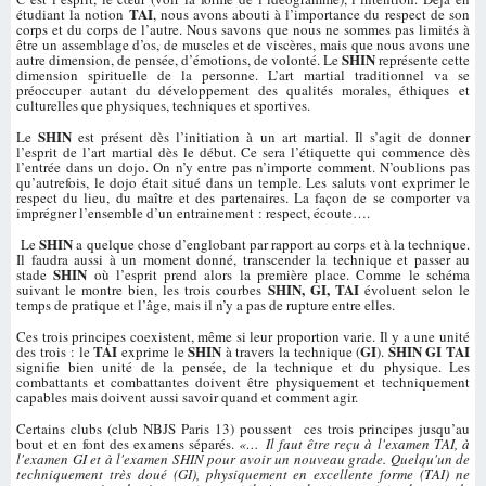
TAI
étudiant la notion
, nous avons abouti à l’importance du respect de son
corps et du corps de l’autre. Nous savons que nous ne sommes pas limités à
être un assemblage d’os, de muscles et de viscères, mais que nous avons une
SHIN
autre dimension, de pensée, d’émotions, de volonté. Le
représente cette
dimension spirituelle de la personne. L’art martial traditionnel va se
préoccuper autant du développement des qualités morales, éthiques et
culturelles que physiques, techniques et sportives.
SHIN
Le
est présent dès l’initiation à un art martial. Il s’agit de donner
l’esprit de l’art martial dès le début. Ce sera l’étiquette qui commence dès
l’entrée dans un dojo. On n’y entre pas n’importe comment. N’oublions pas
qu’autrefois, le dojo était situé dans un temple. Les saluts vont exprimer le
respect du lieu, du maître et des partenaires. La façon de se comporter va
imprégner l’ensemble d’un entrainement : respect, écoute….
SHIN
Le
a quelque chose d’englobant par rapport au corps et à la technique.
Il faudra aussi à un moment donné, transcender la technique et passer au
SHIN
stade
où l’esprit prend alors la première place. Comme le schéma
SHIN, GI, TAI
suivant le montre bien, les trois courbes
évoluent selon le
temps de pratique et l’âge, mais il n’y a pas de rupture entre elles.
Ces trois principes coexistent, même si leur proportion varie. Il y a une unité
TAI
SHIN
GI
SHIN GI TAI
des trois : le
exprime le
à travers la technique (
).
signifie bien unité de la pensée, de la technique et du physique. Les
combattants et combattantes doivent être physiquement et techniquement
capables mais doivent aussi savoir quand et comment agir.
Certains clubs (club NBJS Paris 13) poussent ces trois principes jusqu’au
bout et en font des examens séparés.
«…
Il faut être reçu à l'examen TAI, à
l'examen GI et à l'examen SHIN pour avoir un nouveau grade. Quelqu'un de
techniquement très doué (GI), physiquement en excellente forme (TAI) ne