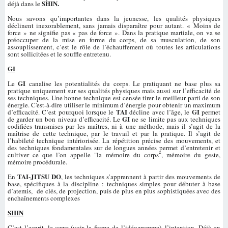
SHIN.
déjà dans le
Nous savons qu’importantes dans la jeunesse, les qualités physiques
déclinent inexorablement, sans jamais disparaître pour autant. « Moins de
force » ne signifie pas « pas de force ». Dans la pratique martiale, on va se
préoccuper de la mise en forme du corps, de sa musculation, de son
assouplissement, c’est le rôle de l’échauffement où toutes les articulations
sont sollicitées et le souffle entretenu.
GI
GI
Le
canalise les potentialités du corps. Le pratiquant ne base plus sa
pratique uniquement sur ses qualités physiques mais aussi sur l’efficacité de
ses techniques. Une bonne technique est censée tirer le meilleur parti de son
énergie. C'est-à-dire utiliser le minimum d’énergie pour obtenir un maximum
TAI
GI
d’efficacité. C’est pourquoi lorsque le
décline avec l’âge, le
permet
GI
de garder un bon niveau d’efficacité. Le
ne se limite pas aux techniques
codifiées transmises par les maîtres, ni à une méthode, mais il s’agit de la
maîtrise de cette technique, par le travail et par la pratique. Il s’agit de
l’habileté technique intériorisée. La répétition précise des mouvements, et
des techniques fondamentales sur de longues années permet d’entretenir et
cultiver ce que l’on appelle "la mémoire du corps", mémoire du geste,
mémoire procédurale.
TAI-JITSU DO
En
, les techniques s’apprennent à partir des mouvements de
base, spécifiques à la discipline : techniques simples pour débuter à base
d’atemis, de clés, de projection, puis de plus en plus sophistiquées avec des
enchaînements complexes
SHIN
C’est l’esprit, le cœur (voir la forme de l’idéogramme), l’intention. Déjà en