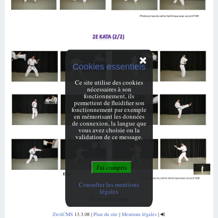
Cookies essentiels
Ce site utilise des cookies
nécessaires à son
fonctionnement, ils
permettent de fluidifier son
fonctionnement par exemple
en mémorisant les données
de connexion, la langue que
vous avez choisie ou la
validation de ce message.
Consulter les mentions
légales
Taï-Jitsu Do Europe
ZwiiCMS
13.3.08
|
Plan du site
|
Mentions légales
|