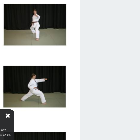
 son
s avez