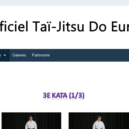
s
Galeries
Patrimoine