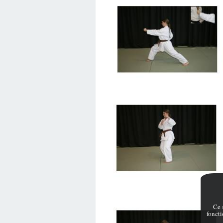
Ce 
fonct