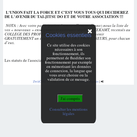
L'UNION FAIT LA FORCE ET C'EST VOUS TOUS
QUI DECIDEREZ
DE L'AVENIR DU TAI-JITSU DO
ET
DE VOTRE ASSOCIATION !!!
NOTA
: Avec votre participation / renouvellement, donnez-nous la liste de
vos « nouveaux » enseignants et assistants
(
diplômés FEKAMT, recensés au
COLLEGE DES PROFESSEURS
),
nous vous ferons parvenir
Cookies essentiels
GRATUITEMENT
un écusson
COLLEGE DES PROFESSEURS,
pour chacun
d’eux.
Ce site utilise des cookies
nécessaires à son
fonctionnement, ils
permettent de fluidifier son
Les statuts de l'association sont disponibles
ici
.
fonctionnement par exemple
en mémorisant les données
de connexion, la langue que
Taï-Jitsu Do Europe
vous avez choisie ou la
validation de ce message.
ZwiiCMS
13.3.08
|
Plan du site
|
Mentions légales
|
Consulter les mentions
légales