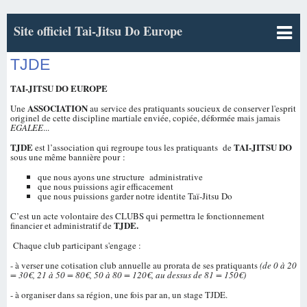
Site officiel Tai-Jitsu Do Europe
TJDE
TAI-JITSU DO EUROPE
ASSOCIATION
Une
au service des pratiquants soucieux de conserver l'esprit
originel de cette discipline martiale enviée, copiée, déformée mais jamais
EGALEE
...
TJDE
TAI-JITSU DO
est l’association qui regroupe tous les pratiquants de
sous une même bannière pour :
que nous ayons une structure administrative
que nous puissions agir efficacement
que nous puissions garder notre identite Taï-Jitsu Do
C’est un acte volontaire des CLUBS qui permettra le fonctionnement
TJDE.
financier et administratif de
Chaque club participant s'engage :
- à verser une cotisation club annuelle au prorata de ses pratiquants
(de 0 à 20
= 30€, 21 à 50 = 80€, 50 à 80 = 120€, au dessus de 81 = 150€)
- à organiser dans sa région, une fois par an, un stage TJDE.